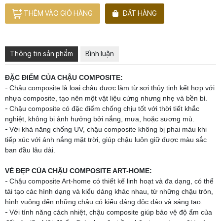
THÊM VÀO GIỎ HÀNG
ĐẶT HÀNG
Thông tin sản phẩm
Bình luận
ĐẶC ĐIỂM CỦA CHẬU COMPOSITE:
-
Chậu composite là loại chậu được làm từ sợi thủy tinh kết hợp với
nhựa composite, tạo nên một vật liệu cứng nhưng nhẹ và bền bỉ.
-
Chậu composite có đặc điểm chống chịu tốt với thời tiết khắc
nghiệt, không bị ảnh hưởng bởi nắng, mưa, hoặc sương mù.
-
Với khả năng chống UV, chậu composite không bị phai màu khi
tiếp xúc với ánh nắng mặt trời, giúp chậu luôn giữ được màu sắc
ban đầu lâu dài.
VẺ ĐẸP CỦA CHẬU COMPOSITE ART-HOME:
-
Chậu composite Art-home có thiết kế linh hoạt và đa dạng, có thể
tái tạo các hình dạng và kiểu dáng khác nhau, từ những chậu tròn,
hình vuông đến những chậu có kiểu dáng độc đáo và sáng tạo.
-
Với tính năng cách nhiệt, chậu composite giúp bảo vệ độ ẩm của