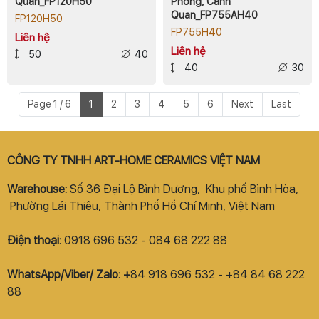
Quan_FP120H50
Phòng, Cảnh
Quan_FP755AH40
FP120H50
FP755H40
Liên hệ
Liên hệ
50
40
40
30
Page 1 / 6
1
2
3
4
5
6
Next
Last
CÔNG TY TNHH ART-HOME CERAMICS VIỆT NAM
Warehouse:
Số 36 Đại Lộ Bình Dương, Khu phố Bình Hòa,
Phường Lái Thiêu, Thành Phố Hồ Chí Minh, Việt Nam
Điện thoại:
0918 696 532 - 084 68 222 88
WhatsApp/Viber/ Zalo: +
84 918 696 532 - +84 84 68 222
88