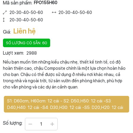
Mã sản phẩm:
FPO155H60
20-30-40-50-60
20-30-40-50-60
20-30-40-50-60
Liên hệ
Giá:
SỐ LƯỢNG CÓ SẴN: 60
Lượt xem:
2988
Nếu bạn muốn tìm những kiểu chậu nhẹ, thiết kế tinh tế, có độ
hoàn thiện cao, chậu Composite chính là một lựa chọn hoàn hảo
cho bạn. Chậu có thể được sử dụng ở nhiều nơi khác nhau, cả
trong nhà và ngoài trời, từ sân vườn đến phòng khách, phù hợp
cho văn phòng và các dự án cảnh quan.
S1: D60cm, H60cm: 12 cái - S2: D50,H50: 12 cái -S3:
D40,H40: 12 cái -S4: D30,H30: 12 cái -S5: D20,H20: 12 cái
Số lượng: