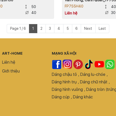
50
FP755H40
50
40
40
30
Liên hệ
Page 1 / 6
1
2
3
4
5
6
Next
Last
ART-HOME
MẠNG XÃ HỘI
Liên hệ
Giới thiệu
Dáng chậu tô
,
Dáng lu-chóe
,
Dáng hình trụ
,
Dáng chữ nhật
,
Dáng hình vuông
,
Dáng tròn (trứng
Dáng cúp
,
Dáng khác