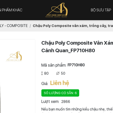
N PHẨM KHÁC
BỘ SƯU TẬP
LY - COMPOSITE
Chậu Poly Composite vân xám, trồng cây, tr
Chậu Poly Composite Vân Xám,
Cảnh Quan_FP710H80
Mã sản phẩm:
FP710H80
80
50
Liên hệ
Giá:
SỐ LƯỢNG CÓ SẴN: 6
Lượt xem:
2866
Nếu bạn muốn tìm những kiểu chậu nhẹ, thiế