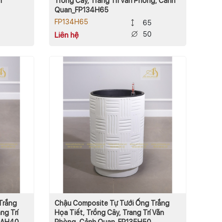
h
Trồng Cây, Trang Trí Văn Phòng, Cảnh
Quan_FP134H65
FP134H65
65
50
Liên hệ
Trắng
Chậu Composite Tự Tưới Ống Trắng
ng Trí
Họa Tiết, Trồng Cây, Trang Trí Văn
5AH40
Phòng, Cảnh Quan_FP135H50