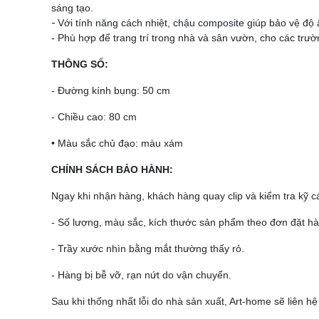
sáng tạo.
-
Với tính năng cách nhiệt, chậu composite giúp bảo vệ độ ẩ
- Phù hợp để trang trí trong nhà và sân vườn, cho các trư
THÔNG SỐ:
- Đường kính bụng: 50 cm
- Chiều cao: 80 cm
• Màu sắc chủ đạo: màu xám
CHÍNH SÁCH BẢO HÀNH:
Ngay khi nhận hàng, khách hàng quay clip và kiểm tra kỹ c
- Số lượng, màu sắc, kích thước sản phẩm theo đơn đặt hà
- Trầy xước nhìn bằng mắt thường thấy rỏ.
- Hàng bị bễ vỡ, rạn nứt do vận chuyển.
Sau khi thống nhất lỗi do nhà sản xuất, Art-home sẽ liên h