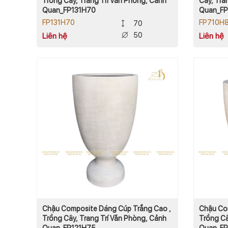
Trồng Cây, Trang Trí Văn Phòng, Cảnh
Cây, Tra
Quan_FP131H70
Quan_F
FP131H70
FP710H
70
50
Liên hệ
Liên hệ
Chậu Composite Dáng Cúp Trắng Cao ,
Chậu Co
Trồng Cây, Trang Trí Văn Phòng, Cảnh
Trồng Câ
Quan_FP121H75
Quan_F