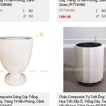
ng Trí Văn Phòng, Cảnh
Cây, Trang Trí Văn Phòng, Cản
P128H80
Quan_FP714H80
80
FP710H80
80
80
50
50
Liên hệ
mposite Dáng Cúp Trắng ,
Chậu Composite Tự Tưới Ống 
y, Trang Trí Văn Phòng, Cảnh
Họa Tiết Xếp Ô, Trồng Cây, Tra
P120H50
Văn Phòng, Cảnh Quan_FP75