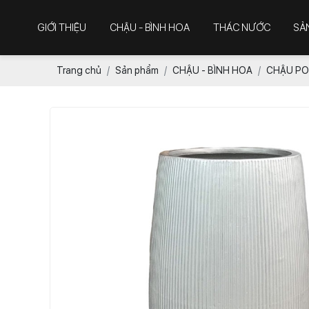
GIỚI THIỆU
CHẬU - BÌNH HOA
THÁC NƯỚC
SẢ
Trang chủ
Sản phẩm
CHẬU - BÌNH HOA
CHẬU PO