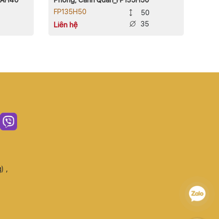
FP135H50
50
35
Liên hệ
)
,