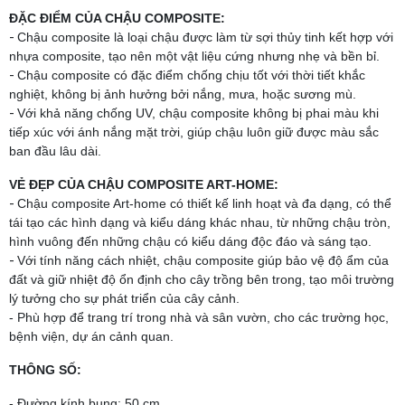
ĐẶC ĐIỂM CỦA CHẬU COMPOSITE:
-
Chậu composite là loại chậu được làm từ sợi thủy tinh kết hợp với
nhựa composite, tạo nên một vật liệu cứng nhưng nhẹ và bền bỉ.
-
Chậu composite có đặc điểm chống chịu tốt với thời tiết khắc
nghiệt, không bị ảnh hưởng bởi nắng, mưa, hoặc sương mù.
-
Với khả năng chống UV, chậu composite không bị phai màu khi
tiếp xúc với ánh nắng mặt trời, giúp chậu luôn giữ được màu sắc
ban đầu lâu dài.
VẺ ĐẸP CỦA CHẬU COMPOSITE ART-HOME:
-
Chậu composite Art-home có thiết kế linh hoạt và đa dạng, có thể
tái tạo các hình dạng và kiểu dáng khác nhau, từ những chậu tròn,
hình vuông đến những chậu có kiểu dáng độc đáo và sáng tạo.
-
Với tính năng cách nhiệt, chậu composite giúp bảo vệ độ ẩm của
đất và giữ nhiệt độ ổn định cho cây trồng bên trong, tạo môi trường
lý tưởng cho sự phát triển của cây cảnh.
- Phù hợp để trang trí trong nhà và sân vườn, cho các trường học,
bệnh viện, dự án cảnh quan.
THÔNG SỐ:
- Đường kính bụng: 50 cm