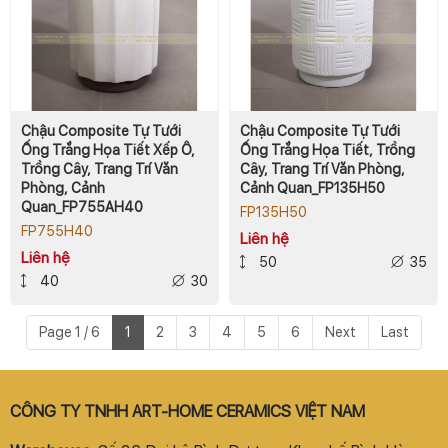
Chậu Composite Tự Tưới
Chậu Composite Tự Tưới
Ống Trắng Họa Tiết Xếp Ô,
Ống Trắng Họa Tiết, Trồng
Trồng Cây, Trang Trí Văn
Cây, Trang Trí Văn Phòng,
Phòng, Cảnh
Cảnh Quan_FP135H50
Quan_FP755AH40
FP135H50
FP755H40
Liên hệ
Liên hệ
50
35
40
30
Page 1 / 6
1
2
3
4
5
6
Next
Last
CÔNG TY TNHH ART-HOME CERAMICS VIỆT NAM