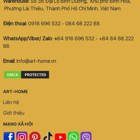
Warehouse:
Số 36 Đại Lộ Bình Dương, Khu phố Bình Hòa,
Phường Lái Thiêu, Thành Phố Hồ Chí Minh, Việt Nam
Điện thoại:
0918 696 532 - 084 68 222 88
WhatsApp/Viber/ Zalo: +
84 918 696 532 - +84 84 68 222
88
Email:
Info@art-home.vn
ART-HOME
Liên hệ
Giới thiệu
MẠNG XÃ HỘI