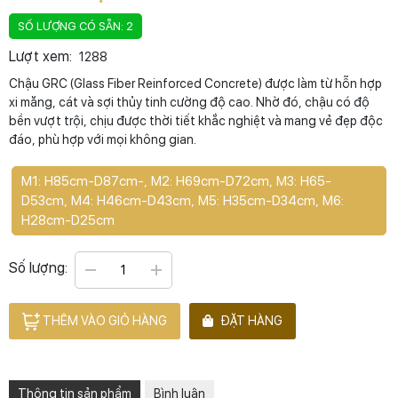
SỐ LƯỢNG CÓ SẴN: 2
Lượt xem:
1288
Chậu GRC (Glass Fiber Reinforced Concrete) được làm từ hỗn hợp
xi măng, cát và sợi thủy tinh cường độ cao. Nhờ đó, chậu có độ
bền vượt trội, chịu được thời tiết khắc nghiệt và mang vẻ đẹp độc
đáo, phù hợp với mọi không gian.
M1: H85cm-D87cm-, M2: H69cm-D72cm, M3: H65-
D53cm, M4: H46cm-D43cm, M5: H35cm-D34cm, M6:
H28cm-D25cm
Số lượng:
THÊM VÀO GIỎ HÀNG
ĐẶT HÀNG
Thông tin sản phẩm
Bình luận