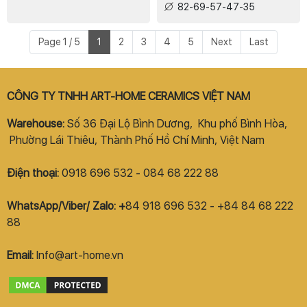
82-69-57-47-35
Page 1 / 5
1
2
3
4
5
Next
Last
CÔNG TY TNHH ART-HOME CERAMICS VIỆT NAM
Warehouse:
Số 36 Đại Lộ Bình Dương, Khu phố Bình Hòa,
Phường Lái Thiêu, Thành Phố Hồ Chí Minh, Việt Nam
Điện thoại:
0918 696 532 - 084 68 222 88
WhatsApp/Viber/ Zalo: +
84 918 696 532 - +84 84 68 222
88
Email:
Info@art-home.vn