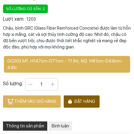
SỐ LƯỢNG CÓ SẴN: 2
Lượt xem:
1203
Chậu, bình GRC (Glass Fiber Reinforced Concrete) được làm từ hỗn
hợp xi măng, cát và sợi thủy tinh cường độ cao. Nhờ đó, chậu có
độ bền vượt trội, chịu được thời tiết khắc nghiệt và mang vẻ đẹp
độc đáo, phù hợp với mọi không gian.
GC003 M1: H147cm-D71cm - 11.9tr, M2: H91cm-D44cm-
4.8tr
Số lượng:
THÊM VÀO GIỎ HÀNG
ĐẶT HÀNG
Thông tin sản phẩm
Bình luận