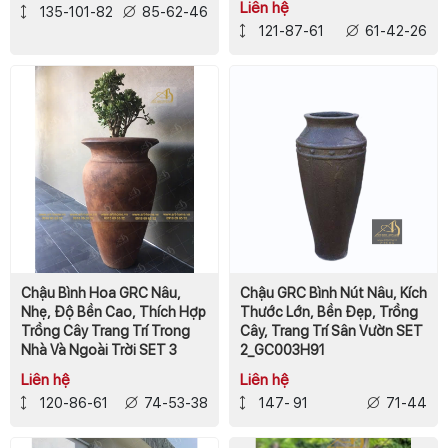
Liên hệ
135-101-82
85-62-46
121-87-61
61-42-26
Chậu Bình Hoa GRC Nâu,
Chậu GRC Bình Nút Nâu, Kích
Nhẹ, Độ Bền Cao, Thích Hợp
Thước Lớn, Bền Đẹp, Trồng
Trồng Cây Trang Trí Trong
Cây, Trang Trí Sân Vườn SET
Nhà Và Ngoài Trời SET 3
2_GC003H91
Liên hệ
Liên hệ
120-86-61
74-53-38
147- 91
71-44