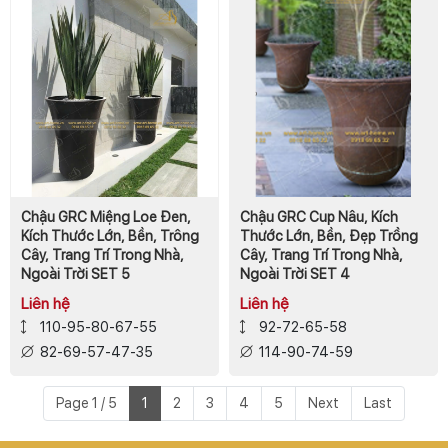
Chậu GRC Miệng Loe Đen,
Chậu GRC Cup Nâu, Kích
Kích Thước Lớn, Bền, Trông
Thước Lớn, Bền, Đẹp Trồng
Cây, Trang Trí Trong Nhà,
Cây, Trang Trí Trong Nhà,
Ngoài Trời SET 5
Ngoài Trời SET 4
Liên hệ
Liên hệ
110-95-80-67-55
92-72-65-58
82-69-57-47-35
114-90-74-59
Page 1 / 5
1
2
3
4
5
Next
Last