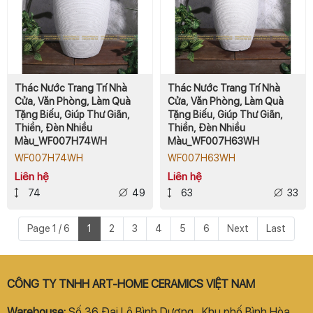
Thác Nước Trang Trí Nhà
Thác Nước Trang Trí Nhà
Cửa, Văn Phòng, Làm Quà
Cửa, Văn Phòng, Làm Quà
Tặng Biếu, Giúp Thư Giãn,
Tặng Biếu, Giúp Thư Giãn,
Thiền, Đèn Nhiều
Thiền, Đèn Nhiều
Màu_WF007H74WH
Màu_WF007H63WH
WF007H74WH
WF007H63WH
Liên hệ
Liên hệ
74
49
63
33
Page 1 / 6
1
2
3
4
5
6
Next
Last
CÔNG TY TNHH ART-HOME CERAMICS VIỆT NAM
Warehouse:
Số 36 Đại Lộ Bình Dương, Khu phố Bình Hòa,