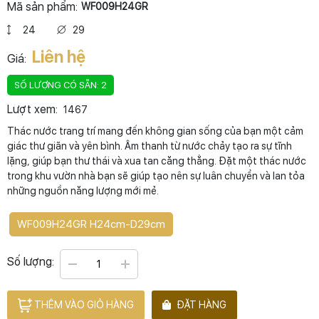
Mã sản phẩm:
WF009H24GR
24
29
Liên hệ
Giá:
SỐ LƯỢNG CÓ SẴN: 2
Lượt xem:
1467
Thác nước trang trí mang đến không gian sống của bạn một cảm
giác thư giãn và yên bình. Âm thanh từ nước chảy tạo ra sự tĩnh
lặng, giúp bạn thư thái và xua tan căng thẳng. Đặt một thác nước
trong khu vườn nhà bạn sẽ giúp tạo nên sự luân chuyển và lan tỏa
những nguồn năng lượng mới mẻ.
WF009H24GR H24cm-D29cm
Số lượng:
THÊM VÀO GIỎ HÀNG
ĐẶT HÀNG