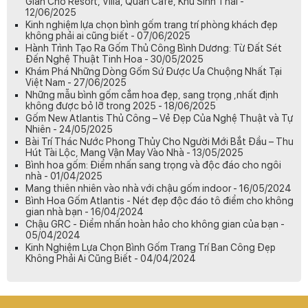
Gian Cho Resort, Villa, Quán Cafe, Khu Sinh Thái -
12/06/2025
Kinh nghiệm lựa chọn bình gốm trang trí phòng khách đẹp
không phải ai cũng biết - 07/06/2025
Hành Trình Tạo Ra Gốm Thủ Công Bình Dương: Từ Đất Sét
Đến Nghệ Thuật Tinh Hoa - 30/05/2025
Khám Phá Những Dòng Gốm Sứ Được Ưa Chuộng Nhất Tại
Việt Nam - 27/06/2025
Những mẫu bình gốm cắm hoa đẹp, sang trọng ,nhất định
không được bỏ lỡ trong 2025 - 18/06/2025
Gốm New Atlantis Thủ Công – Vẻ Đẹp Của Nghệ Thuật và Tự
Nhiên - 24/05/2025
Bài Trí Thác Nước Phong Thủy Cho Người Mới Bắt Đầu – Thu
Hút Tài Lộc, Mang Vận May Vào Nhà - 13/05/2025
Bình hoa gốm: Điểm nhấn sang trọng và độc đáo cho ngôi
nhà - 01/04/2025
Mang thiên nhiên vào nhà với chậu gốm indoor - 16/05/2024
Bình Hoa Gốm Atlantis - Nét đẹp độc đáo tô điểm cho không
gian nhà bạn - 16/04/2024
Chậu GRC - Điểm nhấn hoàn hảo cho không gian của bạn -
05/04/2024
Kinh Nghiệm Lựa Chọn Bình Gốm Trang Trí Ban Công Đẹp
Không Phải Ai Cũng Biết - 04/04/2024