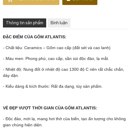
Thông tin sản phẩm
Bình luận
ĐẶC ĐIỂM CỦA GỐM ATLANTIS:
- Chất liệu: Ceramics – Gốm cao cấp (đất sét và cao lanh)
- Màu men: Phong phú, cao cấp, sần sùi độc đáo, lạ mắt.
- Nhiệt độ: Nung đốt ở nhiệt độ cao 1300 độ C nên rất chắc chắn,
dày dặn.
- Kiểu dáng & kích thước: Rất đa dạng, tùy sản phẩm.
VẺ ĐẸP VƯỢT THỜI GIAN CỦA GỐM ATLANTIS:
- Độc đáo, mới lạ, mang hơi thở của biển, tạo ấn tượng cho không
gian chúng hiện diện.