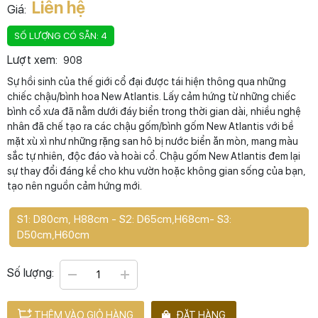
Liên hệ
Giá:
SỐ LƯỢNG CÓ SẴN: 4
Lượt xem:
908
Sự hồi sinh của thế giới cổ đại được tái hiện thông qua những
chiếc chậu/bình hoa New Atlantis. Lấy cảm hứng từ những chiếc
bình cổ xưa đã nằm dưới đáy biển trong thời gian dài, nhiều nghệ
nhân đã chế tạo ra các chậu gốm/bình gốm New Atlantis với bề
mặt xù xì như những rặng san hô bị nước biển ăn mòn, mang màu
sắc tự nhiên, độc đáo và hoài cổ. Chậu gốm New Atlantis đem lại
sự thay đổi đáng kể cho khu vườn hoặc không gian sống của bạn,
tạo nên nguồn cảm hứng mới.
S1: D80cm, H88cm - S2: D65cm,H68cm- S3:
D50cm,H60cm
Số lượng:
THÊM VÀO GIỎ HÀNG
ĐẶT HÀNG