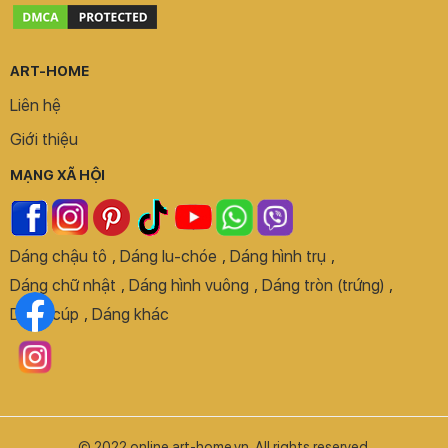
ART-HOME
Liên hệ
Giới thiệu
MẠNG XÃ HỘI
Dáng chậu tô
,
Dáng lu-chóe
,
Dáng hình trụ
,
Dáng chữ nhật
,
Dáng hình vuông
,
Dáng tròn (trứng)
,
Dáng cúp
,
Dáng khác
© 2022 online.art-home.vn. All rights reserved.