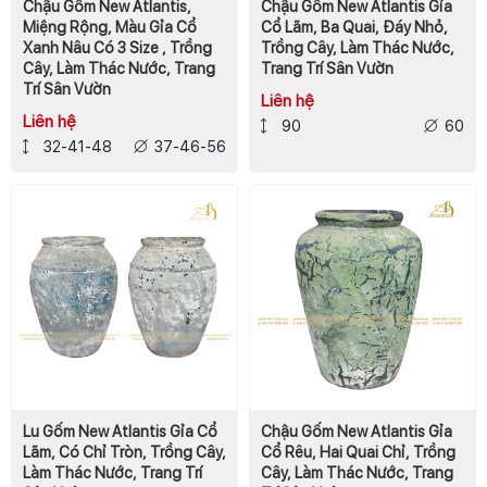
Chậu Gốm New Atlantis,
Chậu Gốm New Atlantis Gỉa
Miệng Rộng, Màu Gỉa Cổ
Cổ Lãm, Ba Quai, Đáy Nhỏ,
Xanh Nâu Có 3 Size , Trồng
Trồng Cây, Làm Thác Nước,
Cây, Làm Thác Nước, Trang
Trang Trí Sân Vườn
Trí Sân Vườn
Liên hệ
Liên hệ
90
60
32-41-48
37-46-56
Lu Gốm New Atlantis Gỉa Cổ
Chậu Gốm New Atlantis Gỉa
Lãm, Có Chỉ Tròn, Trồng Cây,
Cổ Rêu, Hai Quai Chỉ, Trồng
Làm Thác Nước, Trang Trí
Cây, Làm Thác Nước, Trang