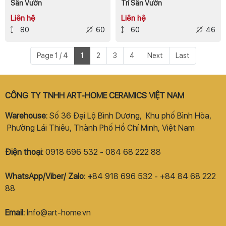
Sân Vườn
Trí Sân Vườn
Liên hệ
Liên hệ
80
60
60
46
Page 1 / 4
1
2
3
4
Next
Last
CÔNG TY TNHH ART-HOME CERAMICS VIỆT NAM
Warehouse:
Số 36 Đại Lộ Bình Dương, Khu phố Bình Hòa,
Phường Lái Thiêu, Thành Phố Hồ Chí Minh, Việt Nam
Điện thoại:
0918 696 532 - 084 68 222 88
WhatsApp/Viber/ Zalo: +
84 918 696 532 - +84 84 68 222
88
Email:
Info@art-home.vn