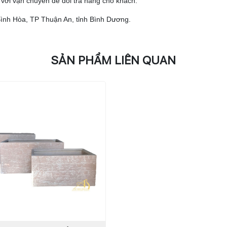
ệ với vận chuyển để đổi trả hàng cho khách.
 Bình Hòa, TP Thuận An, tỉnh Bình Dương.
SẢN PHẨM LIÊN QUAN