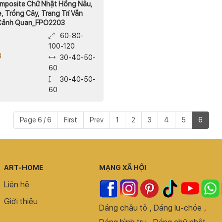
mposite Chữ Nhật Hồng Nâu,
e, Trồng Cây, Trang Trí Văn
Cảnh Quan_FPO2203
60-80-
100-120
3
30-40-50-
60
30-40-50-
60
Page 6 / 6
First
Prev
1
2
3
4
5
6
ART-HOME
MẠNG XÃ HỘI
Liên hệ
Giới thiệu
Dáng chậu tô
,
Dáng lu-chóe
,