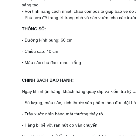
sáng tạo.
-
Với tính năng cách nhiệt, chậu composite giúp bảo vệ độ ẩ
- Phù hợp để trang trí trong nhà và sân vườn, cho các trư
THÔNG SỐ:
- Đường kính bụng: 60 cm
- Chiều cao: 40 cm
• Màu sắc chủ đạo: màu Trắng
CHÍNH SÁCH BẢO HÀNH:
Ngay khi nhận hàng, khách hàng quay clip và kiểm tra kỹ c
- Số lượng, màu sắc, kích thước sản phẩm theo đơn đặt hà
- Trầy xước nhìn bằng mắt thường thấy rỏ.
- Hàng bị bễ vỡ, rạn nứt do vận chuyển.