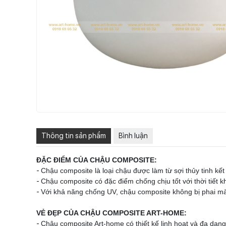
Thông tin sản phẩm
Bình luận
ĐẶC ĐIỂM CỦA CHẬU COMPOSITE:
-
Chậu composite là loại chậu được làm từ sợi thủy tinh kế
-
Chậu composite có đặc điểm chống chịu tốt với thời tiết
-
Với khả năng chống UV, chậu composite không bị phai màu
VẺ ĐẸP CỦA CHẬU COMPOSITE ART-HOME:
-
Chậu composite Art-home có thiết kế linh hoạt và đa dạn