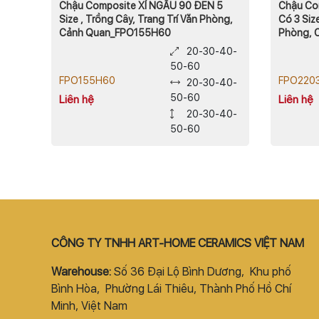
Chậu Composite XÍ NGẦU 90 ĐEN 5
Chậu Co
Size , Trồng Cây, Trang Trí Văn Phòng,
Có 3 Siz
Cảnh Quan_FPO155H60
Phòng, 
20-30-40-
50-60
FPO155H60
FPO220
20-30-40-
50-60
Liên hệ
Liên hệ
20-30-40-
50-60
CÔNG TY TNHH ART-HOME CERAMICS VIỆT NAM
Warehouse:
Số 36 Đại Lộ Bình Dương, Khu phố
Bình Hòa, Phường Lái Thiêu, Thành Phố Hồ Chí
Minh, Việt Nam