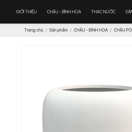
GIỚI THIỆU
CHẬU - BÌNH HOA
THÁC NƯỚC
SẢ
Trang chủ
Sản phẩm
CHẬU - BÌNH HOA
CHẬU PO