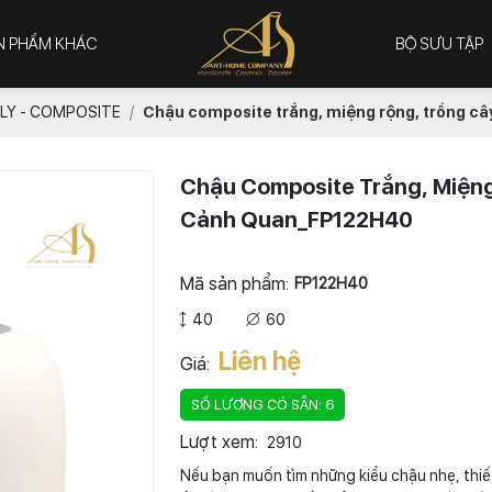
N PHẨM KHÁC
BỘ SƯU TẬP
LY - COMPOSITE
Chậu composite trắng, miệng rộng, trồng câ
Chậu Composite Trắng, Miệng 
Cảnh Quan_FP122H40
Mã sản phẩm:
FP122H40
40
60
Liên hệ
Giá:
SỐ LƯỢNG CÓ SẴN: 6
Lượt xem:
2910
Nếu bạn muốn tìm những kiểu chậu nhẹ, thiế