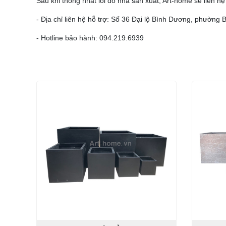
Sau khi thống nhất lỗi do nhà sản xuất, Art-home sẽ liên h
- Địa chỉ liên hệ hỗ trợ: Số 36 Đại lộ Bình Dương, phường
- Hotline bảo hành: 094.219.6939