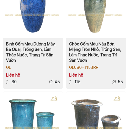
Bình Gốm Màu Dương Mây,
Chóe Gốm Màu Nâu Bợn,
Ba Quai, Trồng Sen, Làm
Miệng Tròn Nhỏ, Trồng Sen,
Thác Nước, Trang Trí Sân
Làm Thác Nước, Trang Trí
Vườn
Sân Vườn
GL
GL086H115BRR
Liên hệ
Liên hệ
80
45
115
55