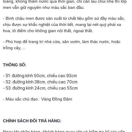
loáng, không thấm nước qua thời gian, chỉ cần lau chùi nhẹ thì lớp
men vẫn giữ nguyên như màu sắc ban đầu.
- Bình chậu men được sản xuất từ chất liệu gốm sứ đầy màu sắc,
chịu được sự khắc nghiệt của thời tiết, mang lại nét quý phái xa
hoa, tô điểm cho không gian nội thất, ngoại thất.
- Phù hợp để trang trí nhà cửa, sân vườn, làm thác nước, hoặc
trồng cây,…
THÔNG SỐ:
- S1: đường kính 50cm, chiều cao 93cm
- S2: đường kính 38cm, chiều cao 70cm
- S3: đường kính 24cm, chiều cao 55cm
- Màu sắc chủ đạo: Vàng Đồng Đậm
CHÍNH SÁCH ĐỔI TRẢ HÀNG:
Ngay khi nhận hàng, khách hàng quay clip và kiểm tra kỹ các vấn