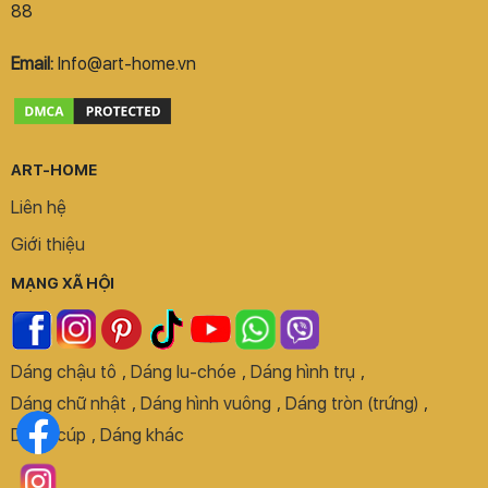
88
Email:
Info@art-home.vn
ART-HOME
Liên hệ
Giới thiệu
MẠNG XÃ HỘI
Dáng chậu tô
,
Dáng lu-chóe
,
Dáng hình trụ
,
Dáng chữ nhật
,
Dáng hình vuông
,
Dáng tròn (trứng)
,
Dáng cúp
,
Dáng khác