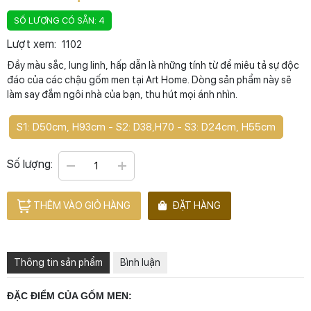
SỐ LƯỢNG CÓ SẴN: 4
Lượt xem:
1102
Đầy màu sắc, lung linh, hấp dẫn là những tính từ để miêu tả sự độc
đáo của các chậu gốm men tại Art Home. Dòng sản phẩm này sẽ
làm say đắm ngôi nhà của bạn, thu hút mọi ánh nhìn.
S1: D50cm, H93cm - S2: D38,H70 - S3: D24cm, H55cm
Số lượng:
THÊM VÀO GIỎ HÀNG
ĐẶT HÀNG
Thông tin sản phẩm
Bình luận
ĐẶC ĐIỂM CỦA GỐM MEN: