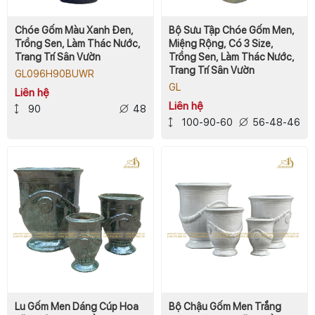
Chóe Gốm Màu Xanh Đen,
Bộ Sưu Tập Chóe Gốm Men,
Trồng Sen, Làm Thác Nước,
Miệng Rộng, Có 3 Size,
Trang Trí Sân Vườn
Trồng Sen, Làm Thác Nước,
Trang Trí Sân Vườn
GL096H90BUWR
GL
Liên hệ
Liên hệ
90
48
100-90-60
56-48-46
Lu Gốm Men Dáng Cúp Hoa
Bộ Chậu Gốm Men Trắng