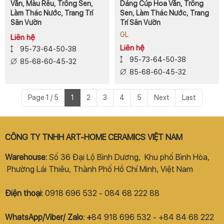
Văn, Màu Rêu, Trồng Sen,
Dáng Cúp Hoa Văn, Trồng
Làm Thác Nước, Trang Trí
Sen, Làm Thác Nước, Trang
Sân Vườn
Trí Sân Vườn
GL
Liên hệ
Liên hệ
95-73-64-50-38
95-73-64-50-38
85-68-60-45-32
85-68-60-45-32
Page 1 / 5
1
2
3
4
5
Next
Last
CÔNG TY TNHH ART-HOME CERAMICS VIỆT NAM
Warehouse:
Số 36 Đại Lộ Bình Dương, Khu phố Bình Hòa,
Phường Lái Thiêu, Thành Phố Hồ Chí Minh, Việt Nam
Điện thoại:
0918 696 532 - 084 68 222 88
WhatsApp/Viber/ Zalo: +
84 918 696 532 - +84 84 68 222