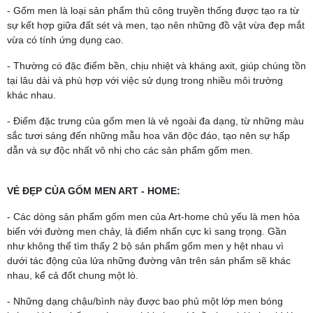
- Gốm men là loại sản phẩm thủ công truyền thống được tạo ra từ
sự kết hợp giữa đất sét và men, tạo nên những đồ vật vừa đẹp mắt
vừa có tính ứng dụng cao.
- Thường có đặc điểm bền, chịu nhiệt và kháng axit, giúp chúng tồn
tại lâu dài và phù hợp với việc sử dụng trong nhiều môi trường
khác nhau.
- Điểm đặc trưng của gốm men là vẻ ngoài đa dạng, từ những màu
sắc tươi sáng đến những mẫu hoa văn độc đáo, tạo nên sự hấp
dẫn và sự độc nhất vô nhị cho các sản phẩm gốm men.
VẺ ĐẸP CỦA GỐM MEN ART - HOME:
- Các dòng sản phẩm gốm men của Art-home chủ yếu là men hỏa
biến với đường men chảy, là điểm nhấn cực kì sang trọng. Gần
như không thể tìm thấy 2 bộ sản phẩm gốm men y hệt nhau vì
dưới tác động của lửa những đường vân trên sản phẩm sẽ khác
nhau, kể cả đốt chung một lò.
- Những dạng chậu/bình này được bao phủ một lớp men bóng