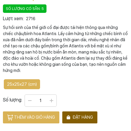
SỐ LƯỢNG CÓ SẴN: 5
Lượt xem:
2716
Sự hồi sinh của thế giới cổ đại được tái hiện thông qua những
chiếc chậu/bình hoa Atlantis. Lấy cảm hứng từ những chiếc bình cổ
xưa đã nằm dưới đáy biển trong thời gian dài, nhiều nghệ nhân đã
chế tạo ra các chậu gốm/bình gốm Atlantis với bề mặt xù xì như
những rặng san hô bị nước biển ăn mòn, mang màu sắc tự nhiên,
độc đáo và hoài cổ. Chậu gốm Atlantis đem lại sự thay đổi đáng kể
cho khu vườn hoặc không gian sống của bạn, tạo nên nguồn cảm
hứng mới.
25x25x27 (cm)
Số lượng:
THÊM VÀO GIỎ HÀNG
ĐẶT HÀNG