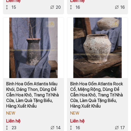
Liên hệ
Liên hệ
15
20
16
16
Bình Hoa Gốm Atlantis Màu
Bình Hoa Gốm Atlantis Rock
Khói, Dáng Thon, Dùng Để
Cổ, Miệng Rộng, Dùng Để
Cắm Hoa Khô, Trang Trí Nhà
Cắm Hoa Khô, Trang Trí Nhà
Cửa, Làm Quà Tặng Biếu,
Cửa, Làm Quà Tặng Biếu,
Hàng Xuất Khẩu
Hàng Xuất Khẩu
NEW
NEW
Liên hệ
Liên hệ
23
14
16
17