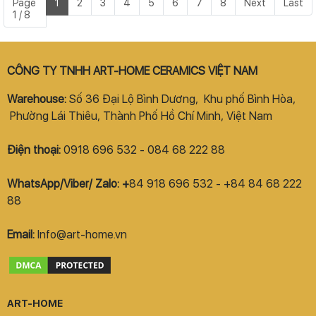
Page
1
2
3
4
5
6
7
8
Next
Last
1 / 8
CÔNG TY TNHH ART-HOME CERAMICS VIỆT NAM
Warehouse:
Số 36 Đại Lộ Bình Dương, Khu phố Bình Hòa,
Phường Lái Thiêu, Thành Phố Hồ Chí Minh, Việt Nam
Điện thoại:
0918 696 532 - 084 68 222 88
WhatsApp/Viber/ Zalo: +
84 918 696 532 - +84 84 68 222
88
Email:
Info@art-home.vn
ART-HOME