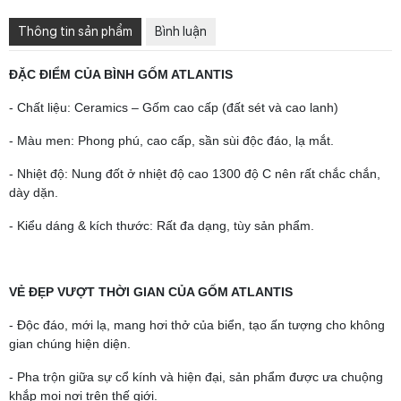
Thông tin sản phẩm
Bình luận
ĐẶC ĐIỂM CỦA BÌNH GỐM ATLANTIS
- Chất liệu: Ceramics – Gốm cao cấp (đất sét và cao lanh)
- Màu men: Phong phú, cao cấp, sần sùi độc đáo, lạ mắt.
- Nhiệt độ: Nung đốt ở nhiệt độ cao 1300 độ C nên rất chắc chắn,
dày dặn.
- Kiểu dáng & kích thước: Rất đa dạng, tùy sản phẩm.
VẺ ĐẸP VƯỢT THỜI GIAN CỦA GỐM ATLANTIS
- Độc đáo, mới lạ, mang hơi thở của biển, tạo ấn tượng cho không
gian chúng hiện diện.
- Pha trộn giữa sự cổ kính và hiện đại, sản phẩm được ưa chuộng
khắp mọi nơi trên thế giới.