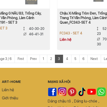
Măng G NÂU B3, Trồng Cây,
Chậu Xi Măng Tròn Đen, Trồng
í Văn Phòng, Làm Cảnh
Trang Trí Văn Phòng, Làm Cản
91 - SET 3
Quan_FC343-SET 4
SET 3
40-30-20
52
FC343 - SET 4
23
46-41-31
70
Liên hệ
30
ge 3 / 6
First
Prev
1
2
3
4
5
6
Next
L
ART-HOME
MẠNG XÃ HỘI
Liên hệ
Giới thiệu
Dáng chậu tô
,
Dáng lu-chóe
,