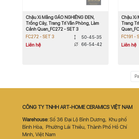
Chậu Xi Măng GÁO NGHIÊNG ĐEN,
Chậu Xi 
Trồng Cây, Trang Trí Văn Phòng, Làm
Trang Tr
Cảnh Quan_FC272 - SET 3
Quan_FC1
FC272 - SET 3
FC191 - 
50-45-35
66-54-42
Liên hệ
Liên hệ
Pa
CÔNG TY TNHH ART-HOME CERAMICS VIỆT NAM
Warehouse:
Số 36 Đại Lộ Bình Dương, Khu phố
Bình Hòa, Phường Lái Thiêu, Thành Phố Hồ Chí
Minh, Việt Nam