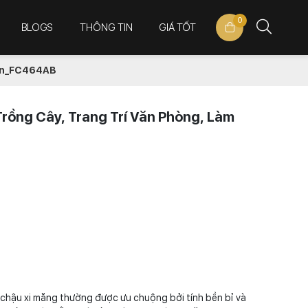
0
BLOGS
THÔNG TIN
GIÁ TỐT
quan_FC464AB
rồng Cây, Trang Trí Văn Phòng, Làm
chậu xi măng thường được ưu chuộng bởi tính bền bỉ và