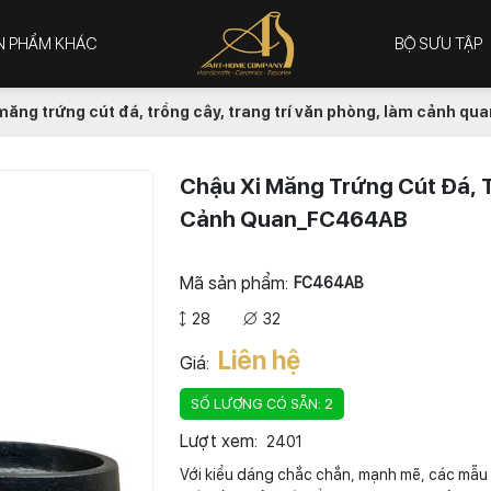
N PHẨM KHÁC
BỘ SƯU TẬP
măng trứng cút đá, trồng cây, trang trí văn phòng, làm cảnh 
Chậu Xi Măng Trứng Cút Đá, T
Cảnh Quan_FC464AB
Mã sản phẩm:
FC464AB
28
32
Liên hệ
Giá:
SỐ LƯỢNG CÓ SẴN: 2
Lượt xem:
2401
Với kiểu dáng chắc chắn, mạnh mẽ, các mẫu 