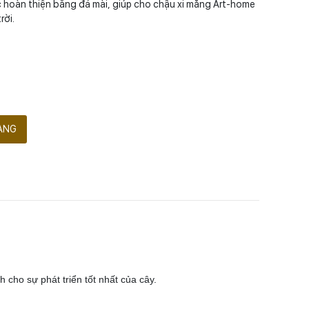
 hoàn thiện bằng đá mài, giúp cho chậu xi măng Art-home
rời.
ÀNG
 cho sự phát triển tốt nhất của cây.