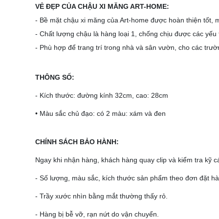
VẺ ĐẸP CỦA CHẬU XI MĂNG ART-HOME:
- Bề mặt chậu xi măng của Art-home được hoàn thiện tốt,
- Chất lượng chậu là hàng loại 1, chống chịu được các yếu 
- Phù hợp để trang trí trong nhà và sân vườn, cho các trư
THÔNG SỐ:
- Kích thước: đường kính 32cm, cao: 28cm
• Màu sắc chủ đạo: có 2 màu: xám và đen
CHÍNH SÁCH BẢO HÀNH:
Ngay khi nhận hàng, khách hàng quay clip và kiểm tra kỹ c
- Số lượng, màu sắc, kích thước sản phẩm theo đơn đặt hà
- Trầy xước nhìn bằng mắt thường thấy rỏ.
- Hàng bị bễ vỡ, rạn nứt do vận chuyển.