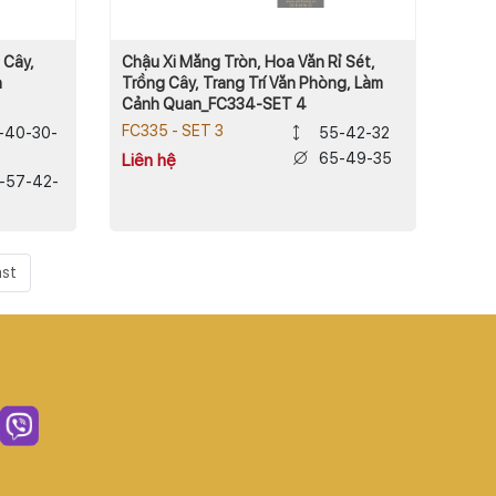
 Cây,
Chậu Xi Măng Tròn, Hoa Văn Rỉ Sét,
h
Trồng Cây, Trang Trí Văn Phòng, Làm
Cảnh Quan_FC334-SET 4
FC335 - SET 3
-40-30-
55-42-32
65-49-35
Liên hệ
-57-42-
ast