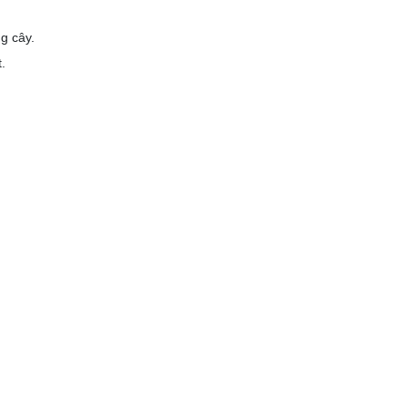
g cây.
.